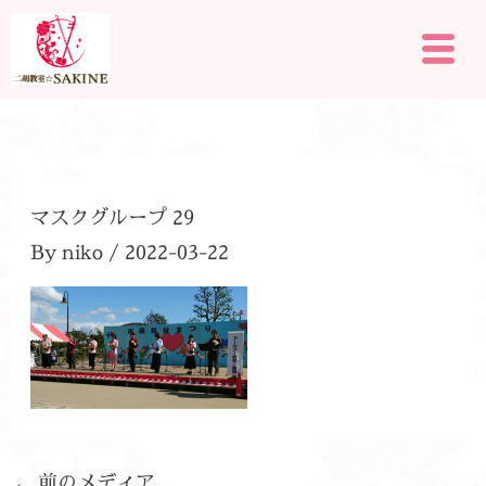
内
メ
容
ニ
を
ュ
ー
ス
キ
ッ
プ
マスクグループ 29
By
niko
/
2022-03-22
←
前のメディア