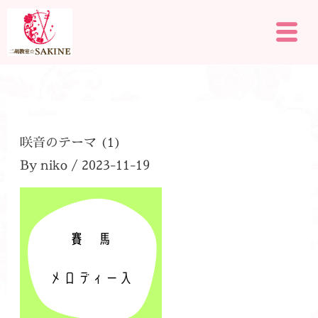
内
メ
容
ニ
を
ュ
ー
ス
キ
ッ
プ
咲音のテーマ (1)
By
niko
/
2023-11-19