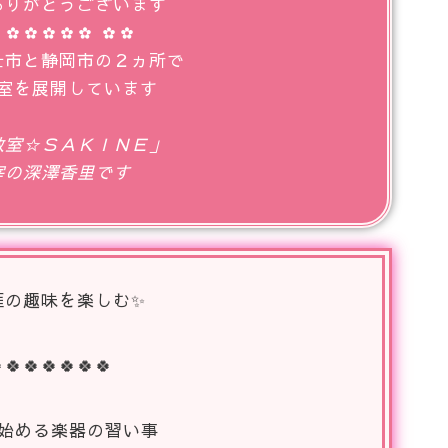
ありがとうございます
 ✿✿✿✿✿ ✿✿
士市と静岡市の２ヵ所で
室を展開しています
教室☆ＳＡＫＩＮＥ」
宰の深澤香里です
涯の趣味を楽しむ✨
🍀🍀🍀🍀🍀🍀
で始める楽器の習い事