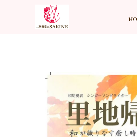
内
容
H
を
ス
キ
ッ
プ