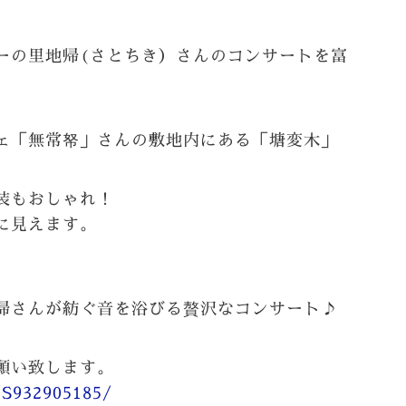
ーの里地帰(さとちき）さんのコンサートを富
ェ「無常帑」さんの敷地内にある「塘変木」
装もおしゃれ！
に見えます。
帰さんが紡ぐ音を浴びる贅沢なコンサート♪
願い致します。
/S932905185/