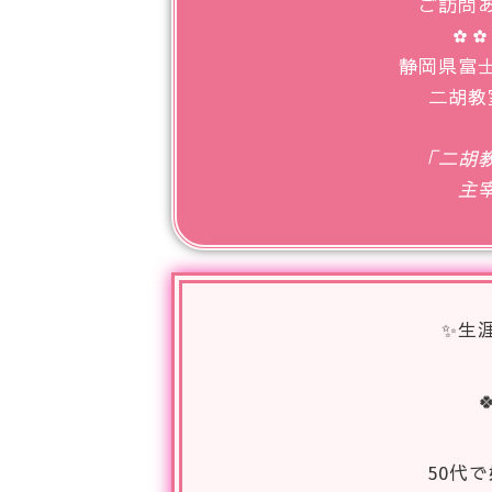
ご訪問
✿✿
静岡県富
二胡教
「二胡
主
✨生

50代