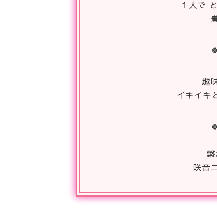
１人で 

趣
イキイキ

繋
咲音