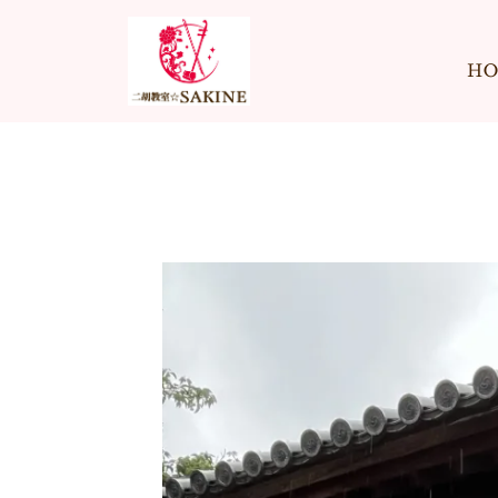
内
容
H
を
ス
キ
ッ
プ