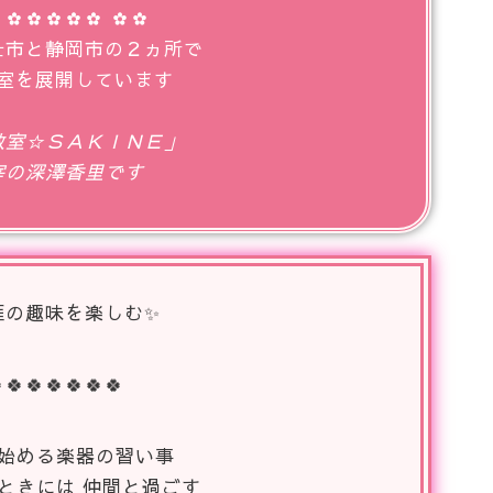
 ✿✿✿✿✿ ✿✿
士市と静岡市の２ヵ所で
室を展開しています
教室☆ＳＡＫＩＮＥ」
宰の深澤香里です
涯の趣味を楽しむ✨
🍀🍀🍀🍀🍀🍀
で始める楽器の習い事
 ときには 仲間と過ごす