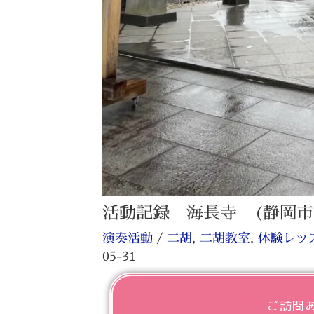
活動記録 海長寺 (静岡市
演奏活動
/
二胡
,
二胡教室
,
体験レッ
05-31
ご訪問