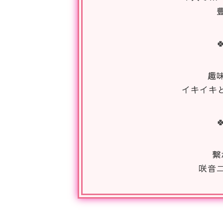

趣
イキイキ

繋
咲音