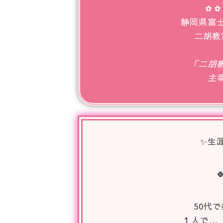
✿✿
静岡県富
二胡教
「二胡
主
✨生

50代
１人で…