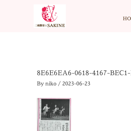
内
容
H
を
ス
キ
ッ
プ
8E6E6EA6-0618-4167-BEC1
By
niko
/
2023-06-23