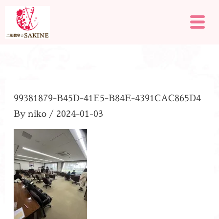
内
メ
容
ニ
を
ュ
ー
ス
キ
ッ
プ
99381879-B45D-41E5-B84E-4391CAC865D4
By
niko
/
2024-01-03