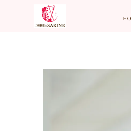
内
容
H
を
ス
キ
ッ
プ