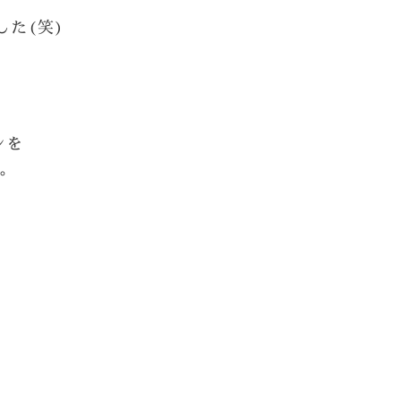
た(笑)
ンを
た。