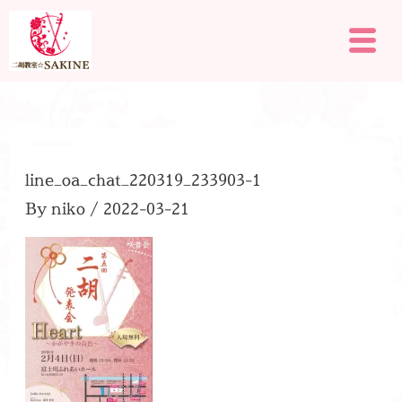
内
メ
容
ニ
を
ュ
ー
ス
キ
ッ
プ
line_oa_chat_220319_233903-1
By
niko
/
2022-03-21