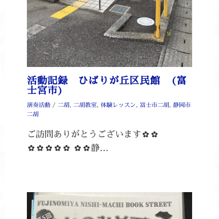
活動記録 ひばりが丘区民館 (富
士宮市)
演奏活動
/
二胡
,
二胡教室
,
体験レッスン
,
富士市二胡
,
静岡市
二胡
ご訪問ありがとうございます✿✿
✿✿✿✿✿ ✿✿静…