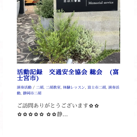
活動記録 交通安全協会 総会 (富
士宮市)
演奏活動
/
二胡
,
二胡教室
,
体験レッスン
,
富士市二胡
,
演奏活
動
,
静岡市二胡
ご訪問ありがとうございます✿✿
✿✿✿✿✿ ✿✿静…