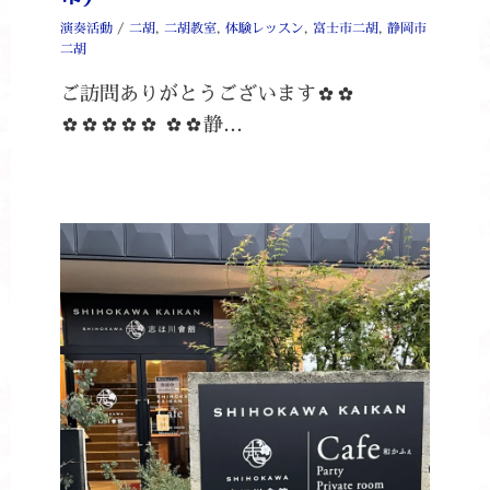
演奏活動
/
二胡
,
二胡教室
,
体験レッスン
,
富士市二胡
,
静岡市
二胡
ご訪問ありがとうございます✿✿
✿✿✿✿✿ ✿✿静…