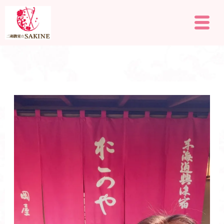
内
メ
容
ニ
を
ュ
ー
ス
キ
ッ
プ