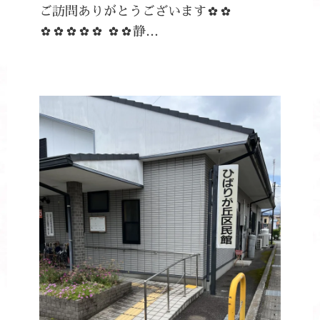
ご訪問ありがとうございます✿✿
✿✿✿✿✿ ✿✿静…