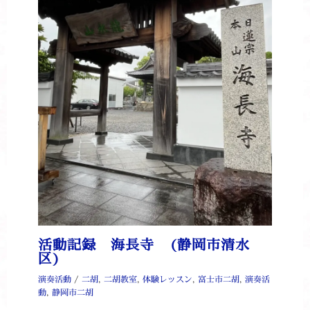
活動記録 海長寺 (静岡市清水
区)
演奏活動
/
二胡
,
二胡教室
,
体験レッスン
,
富士市二胡
,
演奏活
動
,
静岡市二胡