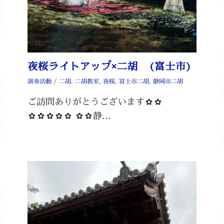
夜桜ライトアップ×二胡 (富士市)
演奏活動
/
二胡
,
二胡教室
,
夜桜
,
富士市二胡
,
静岡市二胡
ご訪問ありがとうございます✿✿
✿✿✿✿✿ ✿✿静…