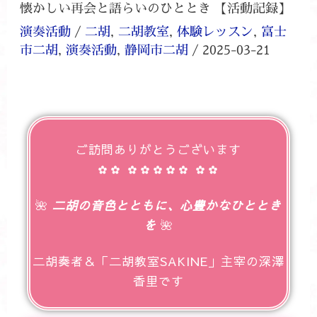
懐かしい再会と語らいのひととき 【活動記録】
演奏活動
/
二胡
,
二胡教室
,
体験レッスン
,
富士
市二胡
,
演奏活動
,
静岡市二胡
/
2025-03-21
ご訪問ありがとうございます
✿✿ ✿✿✿✿✿ ✿✿
🌺
二胡の音色とともに、心豊かなひととき
を
🌺
二胡奏者＆「二胡教室SAKINE」主宰の深澤
香里です