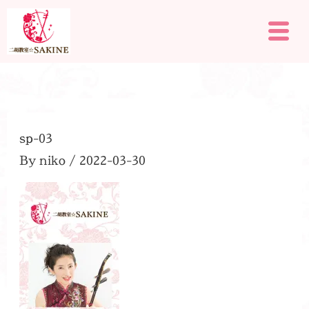
内
メ
容
ニ
を
ュ
ー
ス
キ
ッ
プ
sp-03
By
niko
/
2022-03-30