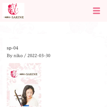
内
メ
容
ニ
を
ュ
ー
ス
キ
ッ
プ
sp-04
By
niko
/
2022-03-30