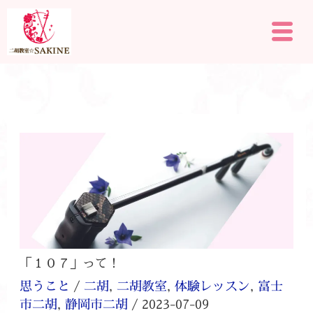
内
メ
容
ニ
を
ュ
ー
ス
キ
ッ
プ
「１０７」って！
思うこと
/
二胡
,
二胡教室
,
体験レッスン
,
富士
市二胡
,
静岡市二胡
/
2023-07-09