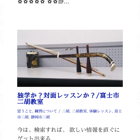
✿✿✿✿✿ ✿✿静…
独学か？対面レッスンか？/富士市
二胡教室
思うこと
,
練習について
/
二胡
,
二胡教室
,
体験レッスン
,
富士
市二胡
,
静岡市二胡
今は、検索すれば、 欲しい情報を直ぐに
ゲット出来る…