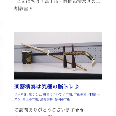
こんにちは！富士市・静岡市清水区の二
胡教室 S…
楽器演奏は究極の脳トレ♪
つぶやき
,
思うこと
,
練習について
/
二胡
,
二胡教室
,
体験レッ
スン
,
富士市二胡
,
演奏活動
,
静岡市二胡
ご訪問ありがとうございます✿✿