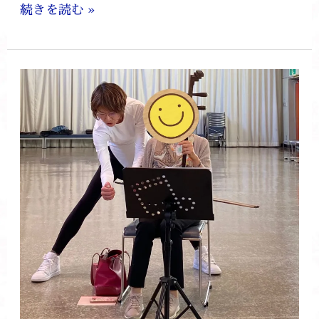
続きを読む »
チ
ェ
ン
ミ
ン
ワ
ー
ク
シ
ョ
ッ
プ
(短