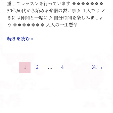
重してレッスンを行っています 🍀🍀🍀🍀🍀🍀🍀
50代60代から始める楽器の習い事♪ １人で♪ と
きには仲間と一緒に♪ 自分時間を楽しみましょ
う 🍀🍀🍀🍀🍀🍀🍀 大人の一生懸命
続きを読む »
1
2
…
4
次
→