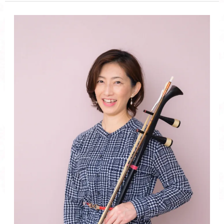
創
め
る
こ
と
は
未
来
に
花
を
咲
か
せ
る