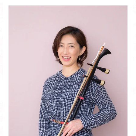
嬉
し
い
で
き
ご
と