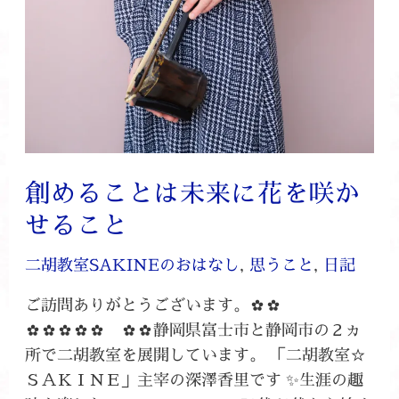
こ
と
創めることは未来に花を咲か
せること
二胡教室SAKINEのおはなし
,
思うこと
,
日記
ご訪問ありがとうございます。✿✿
✿✿✿✿✿ ✿✿静岡県富士市と静岡市の２ヵ
所で二胡教室を展開しています。 「二胡教室☆
ＳＡＫＩＮＥ」主宰の深澤香里です ✨生涯の趣