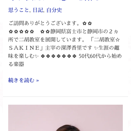
思うこと
,
日記
,
自分史
ご訪問ありがとうございます。✿✿
✿✿✿✿✿ ✿✿静岡県富士市と静岡市の２ヵ
所で二胡教室を展開しています。 「二胡教室☆
ＳＡＫＩＮＥ」主宰の深澤香里です ✨生涯の趣
味を楽しむ✨ 🍀🍀🍀🍀🍀🍀🍀 50代60代から始め
る楽器
続きを読む »
二
胡
調