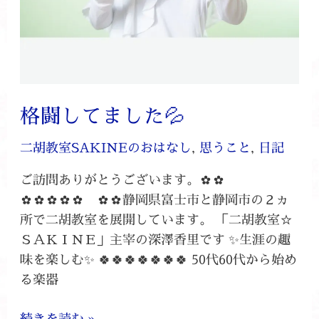
格闘してました💦
二胡教室SAKINEのおはなし
,
思うこと
,
日記
ご訪問ありがとうございます。✿✿
✿✿✿✿✿ ✿✿静岡県富士市と静岡市の２ヵ
所で二胡教室を展開しています。 「二胡教室☆
ＳＡＫＩＮＥ」主宰の深澤香里です ✨生涯の趣
味を楽しむ✨ 🍀🍀🍀🍀🍀🍀🍀 50代60代から始め
る楽器
続きを読む »