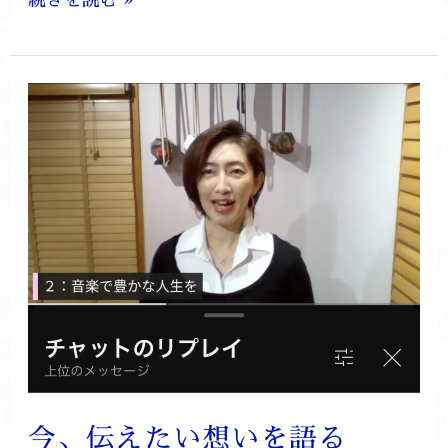
今、
伝
え
た
い
想
い
を
語
る
今、伝えたい想いを語る