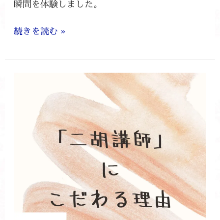
瞬間を体験しました。
続きを読む »
私
の
ご
だ
わ
り