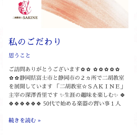
私のごだわり
思うこと
ご訪問ありがとうございます✿✿ ✿✿✿✿✿
✿✿静岡県富士市と静岡市の２ヵ所で二胡教室
を展開しています 「二胡教室☆ＳＡＫＩＮＥ」
主宰の深澤香里です ✨生涯の趣味を楽しむ✨ 🍀
🍀🍀🍀🍀🍀🍀 50代で始める楽器の習い事１人
続きを読む »