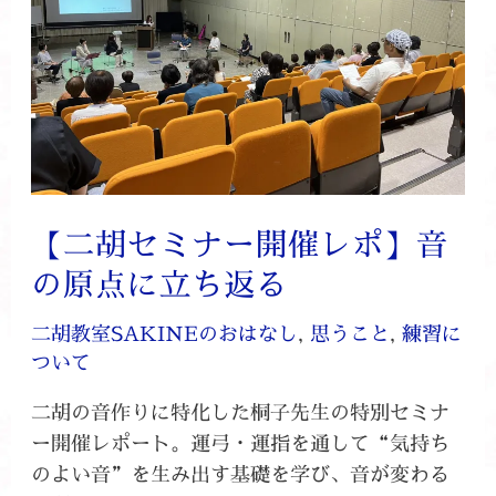
ナ
ー
開
催
レ
ポ】
音
の
【二胡セミナー開催レポ】音
原
の原点に立ち返る
点
に
二胡教室SAKINEのおはなし
,
思うこと
,
練習に
立
ついて
ち
返
二胡の音作りに特化した桐子先生の特別セミナ
る
ー開催レポート。運弓・運指を通して“気持ち
のよい音”を生み出す基礎を学び、音が変わる