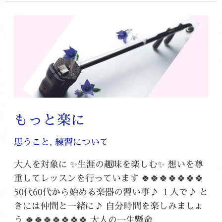
も
っ
と
楽
に
もっと楽に
思うこと
,
練習について
大人を対象に ✨生涯の趣味を楽しむ✨ 想いを尊
重してレッスンを行っています 🍀🍀🍀🍀🍀🍀🍀
50代60代から始める楽器の習い事♪ １人で♪ と
きには仲間と一緒に♪ 自分時間を楽しみましょ
う 🍀🍀🍀🍀🍀🍀🍀 大人の一生懸命