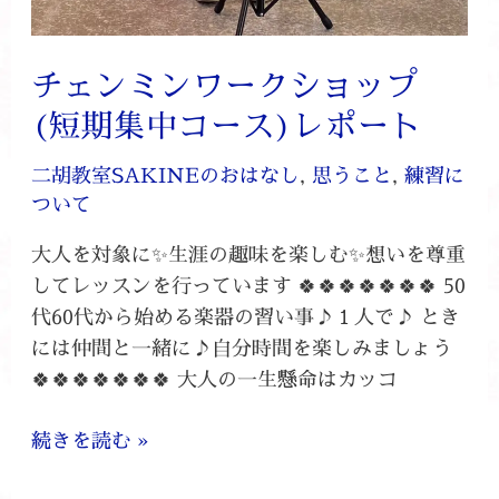
期
集
チェンミンワークショップ
中
(短期集中コース)レポート
コ
ー
二胡教室SAKINEのおはなし
,
思うこと
,
練習に
ス)
ついて
レ
ポ
大人を対象に✨生涯の趣味を楽しむ✨想いを尊重
ー
してレッスンを行っています 🍀🍀🍀🍀🍀🍀🍀 50
ト
代60代から始める楽器の習い事♪１人で♪ とき
には仲間と一緒に♪自分時間を楽しみましょう
🍀🍀🍀🍀🍀🍀🍀 大人の一生懸命はカッコ
続きを読む »