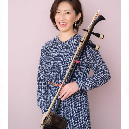
整
会
で
感
じ
た
こ
と