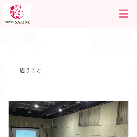
内
メ
容
ニ
を
ュ
ー
ス
キ
ッ
プ
思うこと
【二
胡
セ
ミ