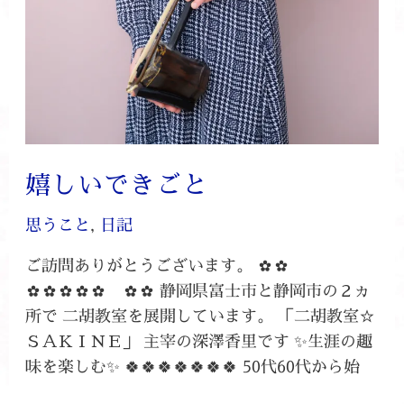
嬉しいできごと
思うこと
,
日記
ご訪問ありがとうございます。 ✿✿
✿✿✿✿✿ ✿✿ 静岡県富士市と静岡市の２ヵ
所で 二胡教室を展開しています。 「二胡教室☆
ＳＡＫＩＮＥ」 主宰の深澤香里です ✨生涯の趣
味を楽しむ✨ 🍀🍀🍀🍀🍀🍀🍀 50代60代から始