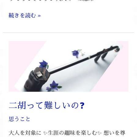
続きを読む »
二
胡
っ
て
難
し
い
二胡って難しいの❓
の
❓
思うこと
大人を対象に ✨生涯の趣味を楽しむ✨ 想いを尊