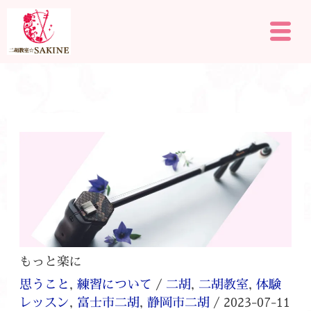
内
メ
容
ニ
を
ュ
ー
ス
キ
ッ
プ
もっと楽に
思うこと
,
練習について
/
二胡
,
二胡教室
,
体験
レッスン
,
富士市二胡
,
静岡市二胡
/
2023-07-11