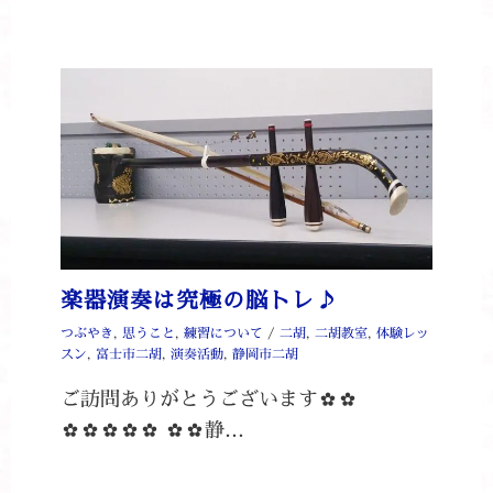
楽器演奏は究極の脳トレ♪
つぶやき
,
思うこと
,
練習について
/
二胡
,
二胡教室
,
体験レッ
スン
,
富士市二胡
,
演奏活動
,
静岡市二胡
ご訪問ありがとうございます✿✿
✿✿✿✿✿ ✿✿静…