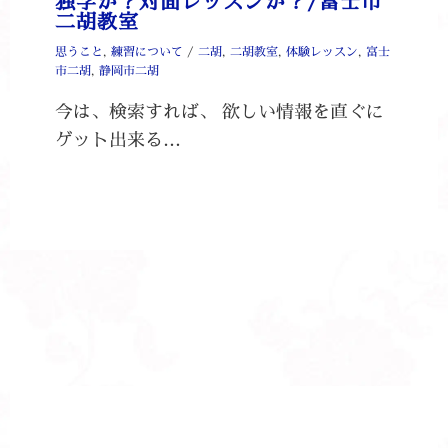
独学か？対面レッスンか？/富士市
二胡教室
思うこと
,
練習について
/
二胡
,
二胡教室
,
体験レッスン
,
富士
市二胡
,
静岡市二胡
今は、検索すれば、 欲しい情報を直ぐに
ゲット出来る…