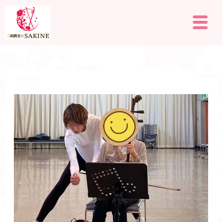
内
メ
容
ニ
を
ュ
ー
ス
キ
ッ
プ