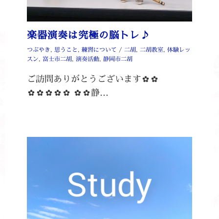
楽器演奏は究極の脳トレ♪
つぶやき
,
思うこと
,
練習について
/
二胡
,
二胡教室
,
体験レッ
スン
,
富士市二胡
,
演奏活動
,
静岡市二胡
ご訪問ありがとうございます✿✿
✿✿✿✿✿ ✿✿静…