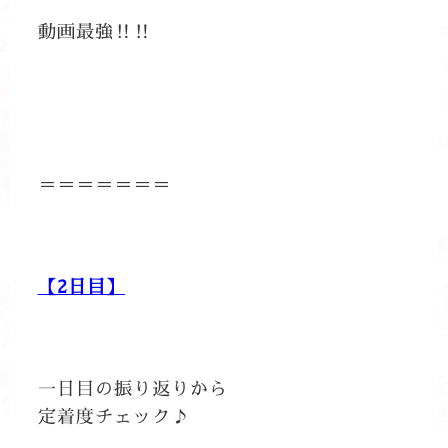
動画最強‼‼
＝＝＝＝＝＝＝
【2日目】
一日目の振り返りから
定着度チェック♪