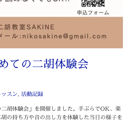
めての二胡体験会
レッスン
,
活動記録
の二胡体験会」を開催しました。手ぶらでOK、楽
二胡の持ち方や音の出し方を体験した当日の様子を