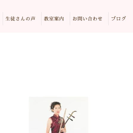
生徒さんの声
教室案内
お問い合わせ
ブログ