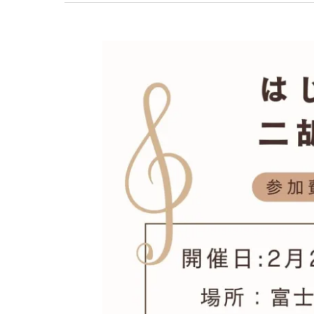
【開
催
レ
ポ】
は
じ
め
て
の
二
胡
体
験
会