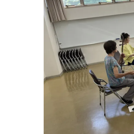
二
胡
に
ふ
れ
る
60
分
｜
少
人
数
制
「は
じ
め