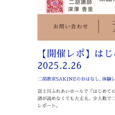
【開催レポ】はじ
2025.2.26
二胡教室SAKINEのおはなし
,
体験
富士川ふれあいホールで「はじめて
譜が読めなくても大丈夫。少人数で
レポート。