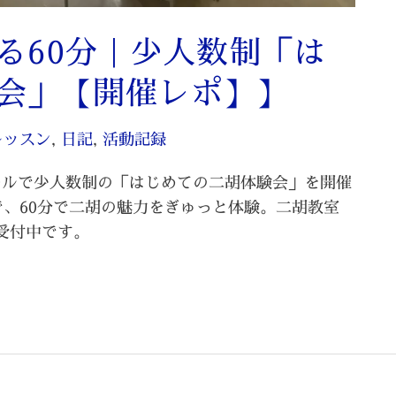
る60分｜少人数制「は
会」【開催レポ】】
レッスン
,
日記
,
活動記録
ホールで少人数制の「はじめての二胡体験会」を開催
、60分で二胡の魅力をぎゅっと体験。二胡教室
も受付中です。