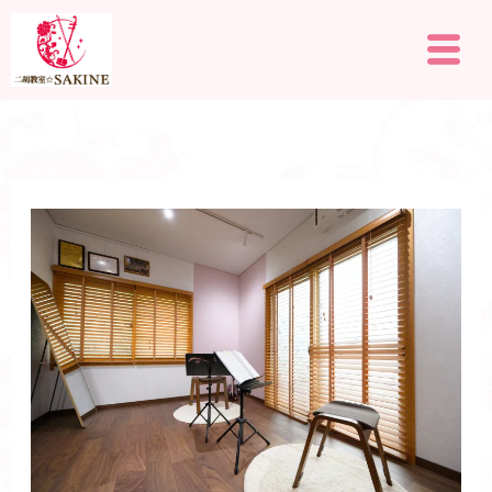
内
メ
容
ニ
を
ュ
ー
ス
キ
ッ
プ