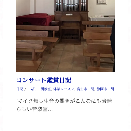
コンサート鑑賞日記
日記
/
二胡
,
二胡教室
,
体験レッスン
,
富士市二胡
,
静岡市二胡
マイク無し生音の響きがこんなにも素晴
らしい音楽堂…