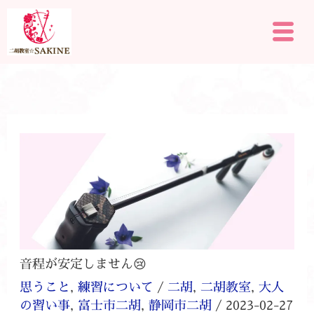
内
メ
容
ニ
を
ュ
ー
ス
キ
ッ
プ
音程が安定しません😢
思うこと
,
練習について
/
二胡
,
二胡教室
,
大人
の習い事
,
富士市二胡
,
静岡市二胡
/
2023-02-27