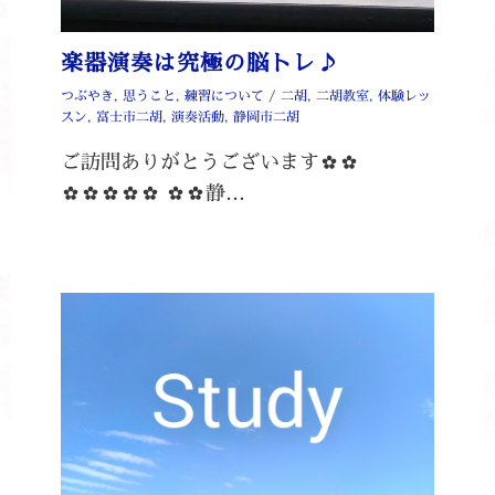
楽器演奏は究極の脳トレ♪
つぶやき
,
思うこと
,
練習について
/
二胡
,
二胡教室
,
体験レッ
スン
,
富士市二胡
,
演奏活動
,
静岡市二胡
ご訪問ありがとうございます✿✿
✿✿✿✿✿ ✿✿静…